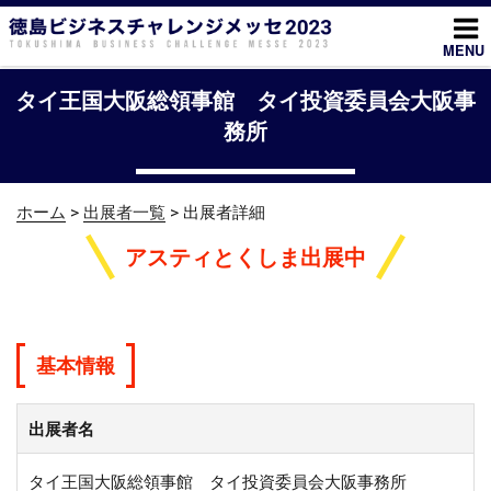
コ
ン
MENU
テ
ン
タイ王国大阪総領事館 タイ投資委員会大阪事
ツ
務所
へ
ス
キ
ホーム
>
出展者一覧
> 出展者詳細
ッ
プ
アスティとくしま出展中
基本情報
出展者名
タイ王国大阪総領事館 タイ投資委員会大阪事務所