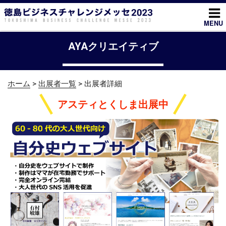
コ
ン
MENU
テ
ン
AYAクリエイティブ
ツ
へ
ス
ホーム
>
出展者一覧
> 出展者詳細
キ
ッ
アスティとくしま出展中
プ