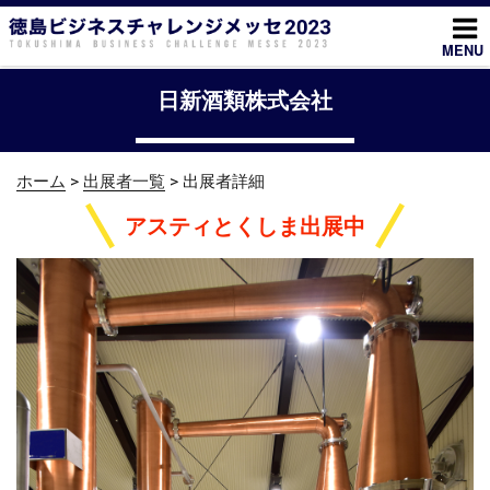
コ
ン
MENU
テ
ン
日新酒類株式会社
ツ
へ
ス
ホーム
>
出展者一覧
> 出展者詳細
キ
ッ
アスティとくしま出展中
プ