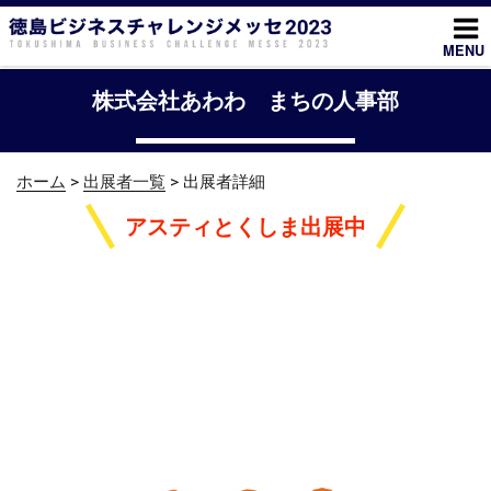
コ
ン
MENU
テ
ン
株式会社あわわ まちの人事部
ツ
へ
ス
ホーム
>
出展者一覧
> 出展者詳細
キ
ッ
アスティとくしま出展中
プ