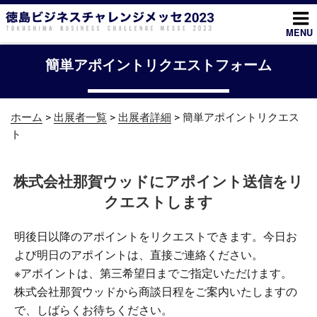
コ
ン
MENU
テ
ン
簡単アポイントリクエストフォーム
ツ
へ
ス
ホーム
>
出展者一覧
>
出展者詳細
> 簡単アポイントリクエス
キ
ト
ッ
プ
株式会社那賀ウッドにアポイント送信をリ
クエストします
明後日以降のアポイントをリクエストできます。今日お
よび明日のアポイントは、直接ご連絡ください。
※アポイントは、第三希望日までご指定いただけます。
株式会社那賀ウッドから商談日程をご案内いたしますの
で、しばらくお待ちください。