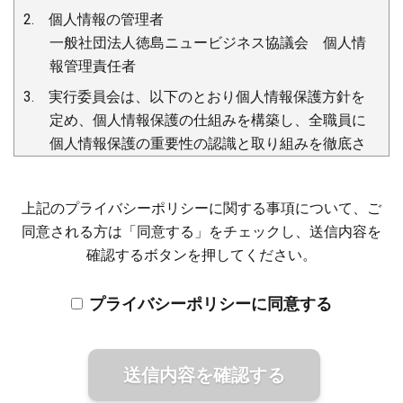
2. 個人情報の管理者
一般社団法人徳島ニュービジネス協議会 個人情
報管理責任者
3. 実行委員会は、以下のとおり個人情報保護方針を
定め、個人情報保護の仕組みを構築し、全職員に
個人情報保護の重要性の認識と取り組みを徹底さ
せることにより、個人情報の保護を推進します。
上記のプライバシーポリシーに関する事項について、ご
（個人情報の管理）
同意される方は「同意する」をチェックし、送信内容を
4. 実行委員会は出展および参加のための登録者（以
確認するボタンを押してください。
下「登録者」という）の個人情報への不正アクセ
ス・紛失・破損・改ざん・漏洩などを防止するた
プライバシーポリシーに同意する
め、セキュリティシステムの維持・管理体制の整
備・社員教育の徹底等の必要な措置を講じ、安全
対策を実施し個人情報の厳重な管理を行います。
（個人情報の利用目的）